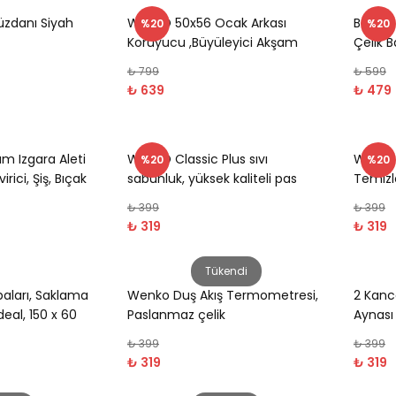
üzdanı Siyah
WENKO 50x56 Ocak Arkası
Beyaz,
%20
%20
Koruyucu ,Büyüleyici Akşam
Çelik B
Manzarası Desenli
Cm
₺ 799
₺ 599
₺ 639
₺ 479
 Izgara Aleti
WENKO Classic Plus sıvı
Wenko 
%20
%20
rici, Şiş, Bıçak
sabunluk, yüksek kaliteli pas
Temizl
korumalı sıvı sabunluk,
₺ 399
₺ 399
₺ 319
₺ 319
Tükendi
rbaları, Saklama
Wenko Duş Akış Termometresi,
2 Kanc
deal, 150 x 60
Paslanmaz çelik
Aynası
₺ 399
₺ 399
₺ 319
₺ 319