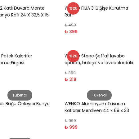
 2 Katlı Duvara Monte
WENKO FILIA 3'lü Şişe Kurutma
%20
anyo Rafı 24 X 32,5 X 15
Rafı
₺ 499
₺ 399
Petek Kalorifer
WENKO Stone Şeffaf lavabo
%20
eme Fırçası
aparatı, bulaşık ve lavabolardaki
çizilmelere karşı koruma sağlar
₺ 399
₺ 319
Tükendi
Tükendi
alı Buğu Önleyici Banyo
WENKO Alüminyum Tasarım
Katlanır Merdiven 44 x 69 x 33
cm
₺ 999
₺ 999