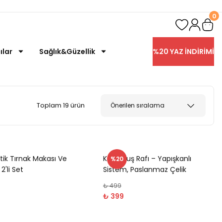
0
ılar
Sağlık&Güzellik
%20 YAZ İNDİRİMİ
Toplam 19 ürün
tik Tırnak Makası Ve
Köşe Duş Rafı – Yapışkanlı
%20
2'li Set
Sistem, Paslanmaz Çelik
₺ 499
₺ 399