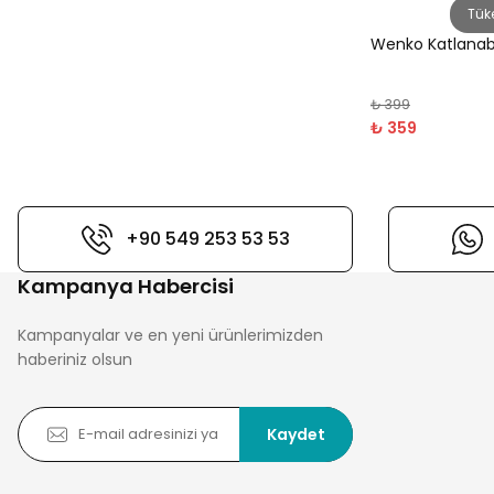
Tük
Wenko Katlanabi
₺ 399
₺ 359
+90 549 253 53 53
Kampanya Habercisi
Kampanyalar ve en yeni ürünlerimizden
haberiniz olsun
Kaydet