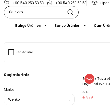
+90 549 253 53 53
+90 549 253 53 53
Sipari
Bahçe Ürünleri
Banyo Ürünleri
Cam Ürü
Stoktakiler
Seçimleriniz
Seramik Tuvalet 
%20
Fırça Seti Wc Tu
Marka
₺ 499
₺ 399
Wenko