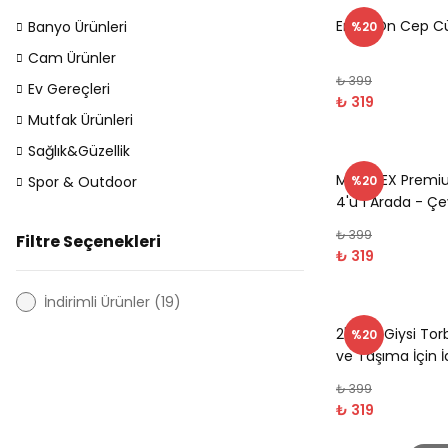
Erkek Ön Cep C
Banyo Ürünleri
%20
Cam Ürünler
₺ 399
Ev Gereçleri
₺ 319
Mutfak Ürünleri
Sağlık&Güzellik
MAXIMEX Premium
Spor & Outdoor
%20
4'ü 1 Arada - Çevi
ve Şişe Açacağı
₺ 399
Filtre Seçenekleri
₺ 319
İndirimli Ürünler (19)
2'li Set Giysi To
%20
ve Taşıma İçin İ
cm
₺ 399
₺ 319