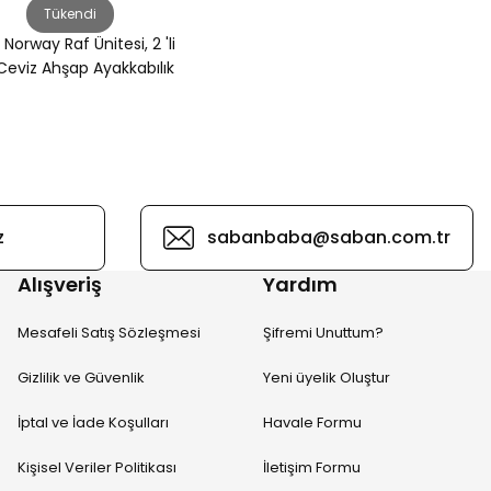
Tükendi
orway Raf Ünitesi, 2 'li
Ceviz Ahşap Ayakkabılık
z
sabanbaba@saban.com.tr
Alışveriş
Yardım
Mesafeli Satış Sözleşmesi
Şifremi Unuttum?
Gizlilik ve Güvenlik
Yeni üyelik Oluştur
İptal ve İade Koşulları
Havale Formu
Kişisel Veriler Politikası
İletişim Formu