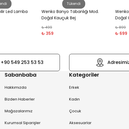
endi
Tükendi
lir Led Lamba
Wenko Banyo Tabanlığı Mod.
Wenko N
Doğal Kauçuk Bej
Doğal 
₺ 499
₺ 899
₺ 359
₺ 699
+90 549 253 53 53
Adresimi
Sabanbaba
Kategoriler
Hakkımızda
Erkek
Bizden Haberler
Kadın
Mağazalarımız
Çocuk
Kurumsal Siparişler
Aksesuarlar