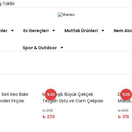
ş Takibi
nler
Ev Gereçleri
Mutfak Ürünleri
Nem Alıc
Spor & Outdoor
Seti Keo Bakır
Mint Yeşili, Büyük Çekçek
Diyabe
%20
%20
valet Fırçası
Tezgah Üstü ve Cam Çekpası
Makas, 
34x21cm
₺ 299
₺ 399
₺ 239
₺ 319