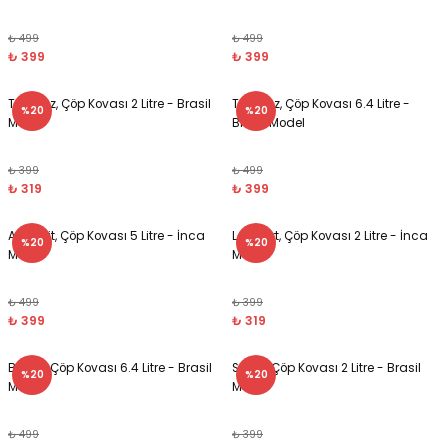
₺ 499
₺ 499
₺ 399
₺ 399
Turkuaz, Çöp Kovası 2 Litre - Brasil
Turkuaz, Çöp Kovası 6.4 Litre -
%20
%20
Model
Brasil Model
₺ 399
₺ 499
₺ 319
₺ 399
Antrasit, Çöp Kovası 5 Litre - İnca
Lacivert, Çöp Kovası 2 Litre - İnca
%20
%20
Model
Model
₺ 499
₺ 399
₺ 399
₺ 319
Beyaz, Çöp Kovası 6.4 Litre - Brasil
Siyah, Çöp Kovası 2 Litre - Brasil
%20
%20
Model
Model
₺ 499
₺ 399