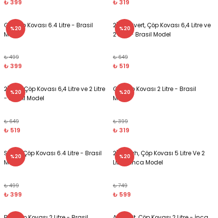
₺ 399
₺ 319
Gri, Çöp Kovası 6.4 Litre - Brasil
2'li Lacivert, Çöp Kovası 6,4 Litre ve
%20
%20
Model
2 Litre - Brasil Model
₺ 499
₺ 649
₺ 399
₺ 519
2'li Bej, Çöp Kovası 6,4 Litre ve 2 Litre
Gri, Çöp Kovası 2 Litre - Brasil
%20
%20
- Brasil Model
Model
₺ 649
₺ 399
₺ 519
₺ 319
Siyah, Çöp Kovası 6.4 Litre - Brasil
2'li Siyah, Çöp Kovası 5 Litre Ve 2
%20
%20
Model
Litre - İnca Model
₺ 499
₺ 749
₺ 399
₺ 599
Bej, Çöp Kovası 2 Litre - Brasil
Antrasit, Çöp Kovası 2 Litre - İnca