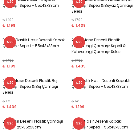
%20
%20
Çamaşır Sepeti – 55x43x33cm
Çamaşır Sepeti & Beyaz Çamaşır
Selesi
si ve Çamaşır Sepeti
rı
₺ 1.499
₺ 1.799
₺ 1.199
₺ 1.439
ve Torbaları
 Tutucu
Beyaz, Plastik Hasır Desenli Kapaklı
2'li Set Hasır Desenli Plastik
%20
%20
Çamaşır Sepeti – 55x43x33cm
Kahverengi Çamaşır Sepeti &
Ve Macunluk
su
Kahverengi Çamaşır Selesi
₺ 1.499
₺ 1.799
e Seti
e Tezgah
₺ 1.199
₺ 1.439
ek Ürünleri
cu Ayaklar
2'li Set Hasır Desenli Plastik Bej
Bej, Plastik Hasır Desenli Kapaklı
%20
%20
Çamaşır Sepeti & Bej Çamaşır
Çamaşır Sepeti – 55x43x33cm
Selesi
₺ 1.799
₺ 1.499
₺ 1.439
₺ 1.199
ası
Bej, Hasır Desenli Plastik Çamaşır
Fuşya, Hasır Desenli Kapaklı
%20
%20
Selesi - 25x35x53cm
Çamaşır Sepeti – 55x43x33cm
ı
arı