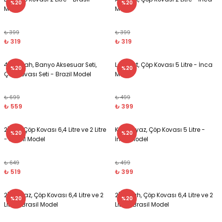
%20
%20
Model
Model
₺ 399
₺ 399
₺ 319
₺ 319
4'lü Siyah, Banyo Aksesuar Seti,
Lacivert, Çöp Kovası 5 Litre - İnca
%20
%20
Çöp Kovası Seti - Brazil Model
Model
₺ 699
₺ 499
₺ 559
₺ 399
2'li Gri, Çöp Kovası 6,4 Litre ve 2 Litre
Kırık Beyaz, Çöp Kovası 5 Litre -
%20
%20
- Brasil Model
İnca Model
₺ 649
₺ 499
₺ 519
₺ 399
2'li Beyaz, Çöp Kovası 6,4 Litre ve 2
2'li Siyah, Çöp Kovası 6,4 Litre ve 2
%20
%20
Litre - Brasil Model
Litre - Brasil Model