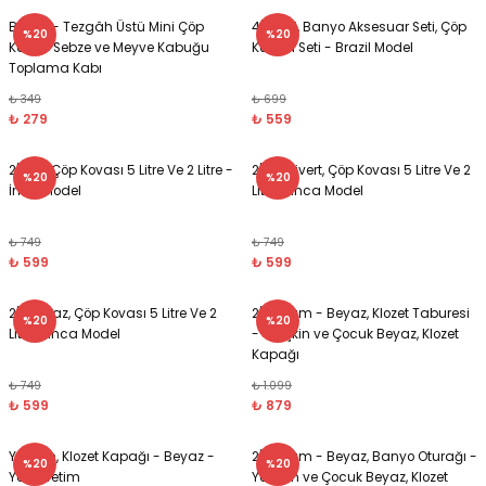
Beyaz - Tezgâh Üstü Mini Çöp
4'lü Bej, Banyo Aksesuar Seti, Çöp
%20
%20
Kabı – Sebze ve Meyve Kabuğu
Kovası Seti - Brazil Model
Toplama Kabı
₺ 349
₺ 699
₺ 279
₺ 559
2'li Gri, Çöp Kovası 5 Litre Ve 2 Litre -
2'li Lacivert, Çöp Kovası 5 Litre Ve 2
%20
%20
İnca Model
Litre - İnca Model
₺ 749
₺ 749
₺ 599
₺ 599
2'li Beyaz, Çöp Kovası 5 Litre Ve 2
2'li Takım - Beyaz, Klozet Taburesi
%20
%20
Litre - İnca Model
- Yetişkin ve Çocuk Beyaz, Klozet
Kapağı
₺ 749
₺ 1.099
₺ 599
₺ 879
Yetişkin, Klozet Kapağı - Beyaz -
2'li Takım - Beyaz, Banyo Oturağı -
%20
%20
Yerli Üretim
Yetişkin ve Çocuk Beyaz, Klozet