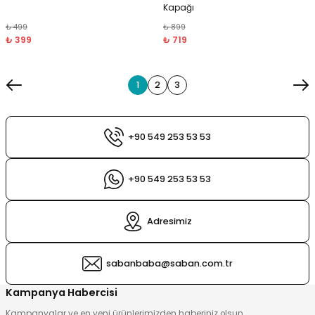
Kapağı
₺ 499
₺ 899
₺ 399
₺ 719
1
2
3
+90 549 253 53 53
+90 549 253 53 53
Adresimiz
sabanbaba@saban.com.tr
Kampanya Habercisi
Kampanyalar ve en yeni ürünlerimizden haberiniz olsun