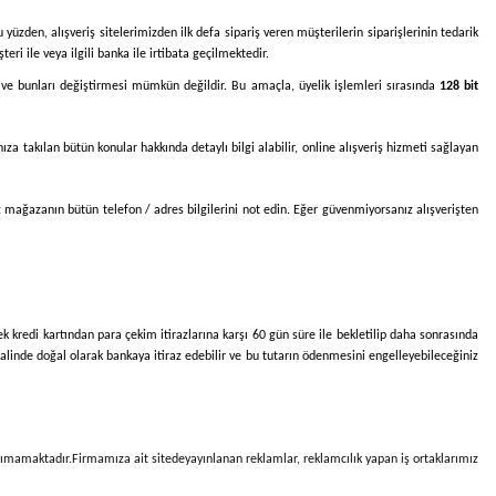
 yüzden, alışveriş sitelerimizden ilk defa sipariş veren müşterilerin siparişlerinin tedarik
ri ile veya ilgili banka ile irtibata geçilmektedir.
ması ve bunları değiştirmesi mümkün değildir. Bu amaçla, üyelik işlemleri sırasında
128 bit
ıza takılan bütün konular hakkında detaylı bilgi alabilir, online alışveriş hizmeti sağlayan
ız mağazanın bütün telefon / adres bilgilerini not edin. Eğer güvenmiyorsanız alışverişten
cek kredi kartından para çekim itirazlarına karşı 60 gün süre ile bekletilip daha sonrasında
halinde doğal olarak bankaya itiraz edebilir ve bu tutarın ödenmesini engelleyebileceğiniz
aşımamaktadır.
Firmamıza ait sitede
yayınlanan reklamlar, reklamcılık yapan iş ortaklarımız