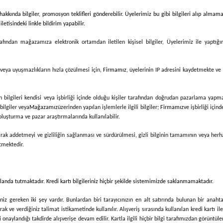
kkında bilgiler, promosyon teklifleri gönderebilir. Üyelerimiz bu gibi bilgileri alıp almama
etisindeki linkle bildirim yapabilir.
rafından mağazamıza elektronik ortamdan iletilen kişisel bilgiler, Üyelerimiz ile yaptığ
n veya uyuşmazlıkların hızla çözülmesi için,
Firmamız
, üyelerinin IP adresini kaydetmekte ve
bilgileri kendisi veya işbirliği içinde olduğu kişiler tarafından doğrudan pazarlama yapmak
bilgiler veya
Mağazamız
üzerinden yapılan işlemlerle ilgili bilgiler;
Firmamız
ve işbirliği içi
 oluşturma ve pazar araştırmalarında kullanılabilir.
 olarak addetmeyi ve gizliliğin sağlanması ve sürdürülmesi, gizli bilginin tamamının veya her
tmektedir.
k planda tutmaktadır. Kredi kartı bilgileriniz hiçbir şekilde sistemimizde saklanmamaktadır.
iz gereken iki şey vardır. Bunlardan biri tarayıcınızın en alt satırında bulunan bir anahta
arak ve verdiğiniz talimat istikametinde kullanılır. Alışveriş sırasında kullanılan kredi kartı i
rliği onaylandığı takdirde alışverişe devam edilir. Kartla ilgili hiçbir bilgi tarafımızdan görü