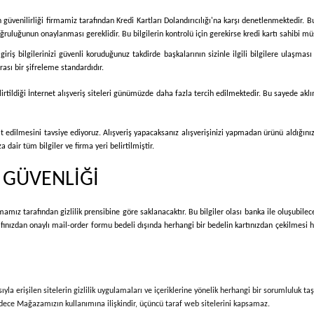
n güvenilirliği firmamiz tarafından Kredi Kartları Dolandırıcılığı'na karşı denetlenmektedir. Bu
ruluğunun onaylanması gereklidir. Bu bilgilerin kontrolü için gerekirse kredi kartı sahibi müşte
e giriş bilgilerinizi güvenli koruduğunuz takdirde başkalarının sizinle ilgili bilgilere ulaş
ası bir şifreleme standardıdır.
lirtildiği İnternet alışveriş siteleri günümüzde daha fazla tercih edilmektedir. Bu sayede aklın
at edilmesini tavsiye ediyoruz. Alışveriş yapacaksanız alışverişinizi yapmadan ürünü aldığın
dair tüm bilgiler ve firma yeri belirtilmiştir.
İ GÜVENLİĞİ
rmamız tarafından gizlilik prensibine göre saklanacaktır. Bu bilgiler olası banka ile oluşubile
rafınızdan onaylı mail-order formu bedeli dışında herhangi bir bedelin kartınızdan çekilmesi 
ıyla erişilen sitelerin gizlilik uygulamaları ve içeriklerine yönelik herhangi bir sorumluluk t
i, sadece Mağazamızın kullanımına ilişkindir, üçüncü taraf web sitelerini kapsamaz.