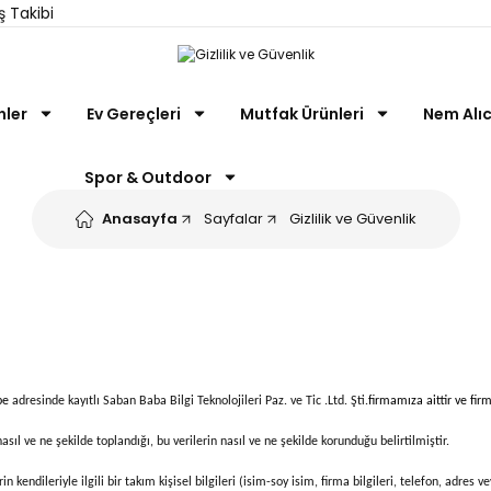
ş Takibi
nler
Ev Gereçleri
Mutfak Ürünleri
Nem Alıc
Spor & Outdoor
Anasayfa
Sayfalar
Gizlilik ve Güvenlik
epe
adresinde kayıtlı Saban Baba Bilgi Teknolojileri Paz. ve Tic .Ltd. Şti.
firmamıza aittir ve firm
 nasıl ve ne şekilde toplandığı, bu verilerin nasıl ve ne şekilde korunduğu belirtilmiştir.
 kendileriyle ilgili bir takım kişisel bilgileri (isim-soy isim, firma bilgileri, telefon, adres 