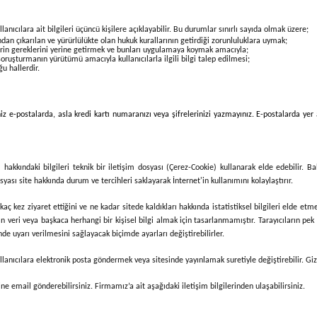
lanıcılara ait bilgileri üçüncü kişilere açıklayabilir. Bu durumlar sınırlı sayıda olmak üzere;
an çıkarılan ve yürürlülükte olan hukuk kurallarının getirdiği zorunluluklara uymak;
erin gereklerini yerine getirmek ve bunları uygulamaya koymak amacıyla;
soruşturmanın yürütümü amacıyla kullanıcılarla ilgili bilgi talep edilmesi;
ğu hallerdir.
z e-postalarda, asla kredi kartı numaranızı veya şifrelerinizi yazmayınız. E-postalarda yer 
hakkındaki bilgileri teknik bir iletişim dosyası (Çerez-Cookie) kullanarak elde edebilir. B
syası site hakkında durum ve tercihleri saklayarak İnternet'in kullanımını kolaylaştırır.
a, kaç kez ziyaret ettiğini ve ne kadar sitede kaldıkları hakkında istatistiksel bilgileri elde 
an veri veya başkaca herhangi bir kişisel bilgi almak için tasarlanmamıştır. Tarayıcıların pek
de uyarı verilmesini sağlayacak biçimde ayarları değiştirebilirler.
anıcılara elektronik posta göndermek veya sitesinde yayınlamak suretiyle değiştirebilir. Gizlil
ne email gönderebilirsiniz. Firmamız’a ait aşağıdaki iletişim bilgilerinden ulaşabilirsiniz.