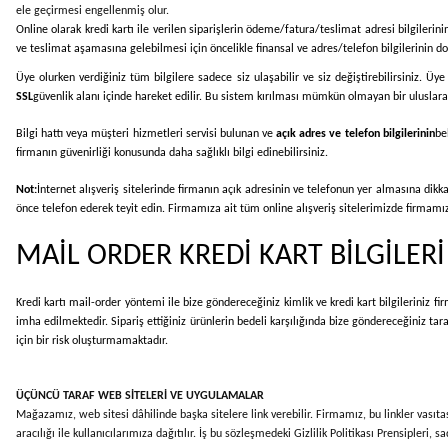
ele geçirmesi engellenmiş olur.
Online olarak kredi kartı ile verilen siparişlerin ödeme/fatura/teslimat adresi bilgilerini
ve teslimat aşamasına gelebilmesi için öncelikle finansal ve adres/telefon bilgilerinin doğ
Üye olurken verdiğiniz tüm bilgilere sadece siz ulaşabilir ve siz değiştirebilirsiniz. Üy
SSL
güvenlik alanı içinde hareket edilir. Bu sistem kırılması mümkün olmayan bir uluslarar
Bilgi hattı veya müşteri hizmetleri servisi bulunan ve
açık adres ve telefon bilgilerinin
be
firmanın güvenirliği konusunda daha sağlıklı bilgi edinebilirsiniz.
Not:
İnternet alışveriş sitelerinde firmanın açık adresinin ve telefonun yer almasına dikk
önce telefon ederek teyit edin. Firmamıza ait tüm online alışveriş sitelerimizde firmamıza 
MAİL ORDER KREDİ KART BİLGİLER
Kredi kartı mail-order yöntemi ile bize göndereceğiniz kimlik ve kredi kart bilgileriniz fi
imha edilmektedir. Sipariş ettiğiniz ürünlerin bedeli karşılığında bize göndereceğiniz ta
için bir risk oluşturmamaktadır.
ÜÇÜNCÜ TARAF WEB SİTELERİ VE UYGULAMALAR
Mağazamız, web sitesi dâhilinde başka sitelere link verebilir. Firmamız, bu linkler vasıtas
aracılığı ile kullanıcılarımıza dağıtılır. İş bu sözleşmedeki Gizlilik Politikası Prensipler