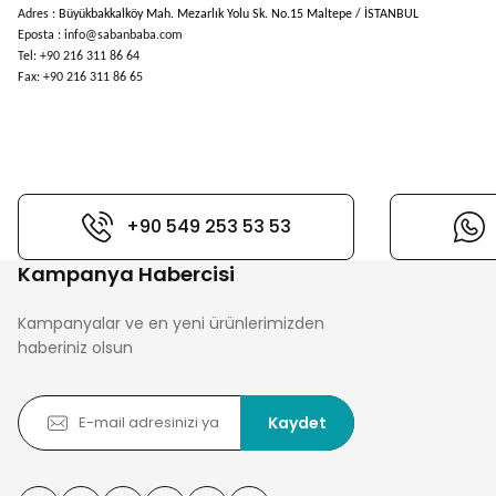
Adres :
Büyükbakkalköy Mah. Mezarlık Yolu Sk. No.15 Maltepe / İSTANBUL
Eposta : info@sabanbaba.com
Tel: +90 216 311 86 64
Fax: +90 216 311 86 65
+90 549 253 53 53
Kampanya Habercisi
Kampanyalar ve en yeni ürünlerimizden
haberiniz olsun
Kaydet