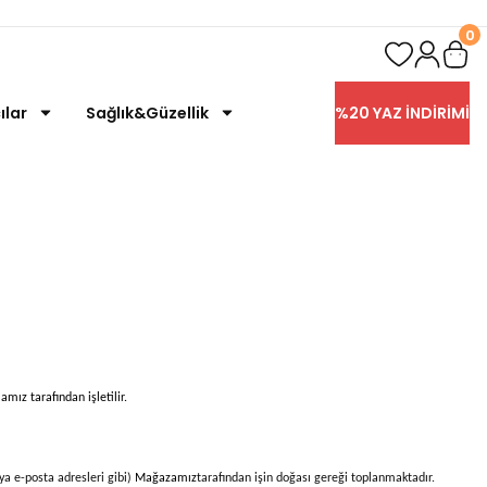
0
ılar
Sağlık&Güzellik
%20 YAZ İNDİRİMİ
amız tarafından işletilir.
veya e-posta adresleri gibi)
Mağazamız
tarafından işin doğası gereği toplanmaktadır.