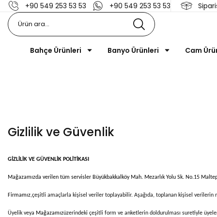
+90 549 253 53 53
+90 549 253 53 53
Sipari
Bahçe Ürünleri
Banyo Ürünleri
Cam Ürü
Gizlilik ve Güvenlik
GİZLİLİK VE GÜVENLİK POLİTİKASI
Mağazamızda verilen tüm servisler Büyükbakkalköy Mah. Mezarlık Yolu Sk. No.15 Malt
Firmamız,
çeşitli amaçlarla kişisel veriler toplayabilir. Aşağıda, toplanan kişisel verilerin
Üyelik veya
Mağazamız
üzerindeki çeşitli form ve anketlerin doldurulması suretiyle üyelerin