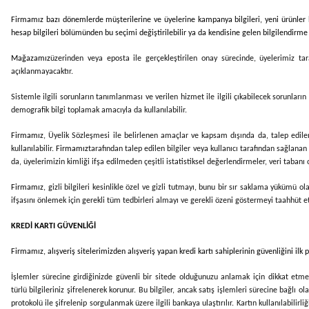
Firmamız bazı dönemlerde müşterilerine ve üyelerine kampanya bilgileri, yeni ürünler ha
hesap bilgileri bölümünden bu seçimi değiştirilebilir ya da kendisine gelen bilgilendirme il
Mağazamız
üzerinden veya eposta ile gerçekleştirilen onay sürecinde, üyelerimiz ta
açıklanmayacaktır.
Sistemle ilgili sorunların tanımlanması ve verilen hizmet ile ilgili çıkabilecek sorunları
demografik bilgi toplamak amacıyla da kullanılabilir.
Firmamız
, Üyelik Sözleşmesi ile belirlenen amaçlar ve kapsam dışında da, talep edilen 
kullanılabilir.
Firmamız
tarafından talep edilen bilgiler veya kullanıcı tarafından sağlanan 
da, üyelerimizin kimliği ifşa edilmeden çeşitli istatistiksel değerlendirmeler, veri tabanı
Firmamız
, gizli bilgileri kesinlikle özel ve gizli tutmayı, bunu bir sır saklama yükümü
ifşasını önlemek için gerekli tüm tedbirleri almayı ve gerekli özeni göstermeyi taahhüt e
KREDİ KARTI GÜVENLİĞİ
Firmamız
, alışveriş sitelerimizden alışveriş yapan kredi kartı sahiplerinin güvenliğini il
İşlemler sürecine girdiğinizde güvenli bir sitede olduğunuzu anlamak için dikkat etmen
türlü bilgileriniz şifrelenerek korunur. Bu bilgiler, ancak satış işlemleri sürecine bağlı ol
protokolü ile şifrelenip sorgulanmak üzere ilgili bankaya ulaştırılır. Kartın kullanılabili