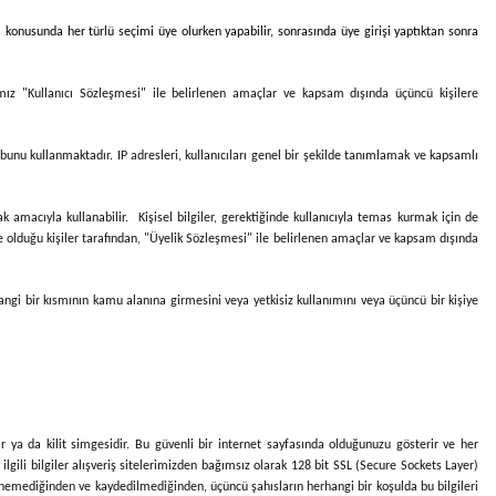
 konusunda her türlü seçimi üye olurken yapabilir, sonrasında üye girişi yaptıktan sonra
ımız "Kullanıcı Sözleşmesi" ile belirlenen amaçlar ve kapsam dışında üçüncü kişilere
 bunu kullanmaktadır. IP adresleri, kullanıcıları genel bir şekilde tanımlamak ve kapsamlı
 amacıyla kullanabilir. Kişisel bilgiler, gerektiğinde kullanıcıyla temas kurmak için de
nde olduğu kişiler tarafından, "Üyelik Sözleşmesi" ile belirlenen amaçlar ve kapsam dışında
hangi bir kısmının kamu alanına girmesini veya yetkisiz kullanımını veya üçüncü bir kişiye
r ya da kilit simgesidir. Bu güvenli bir internet sayfasında olduğunuzu gösterir ve her
le ilgili bilgiler alışveriş sitelerimizden bağımsız olarak 128 bit SSL (Secure Sockets Layer)
ntülenemediğinden ve kaydedilmediğinden, üçüncü şahısların herhangi bir koşulda bu bilgileri