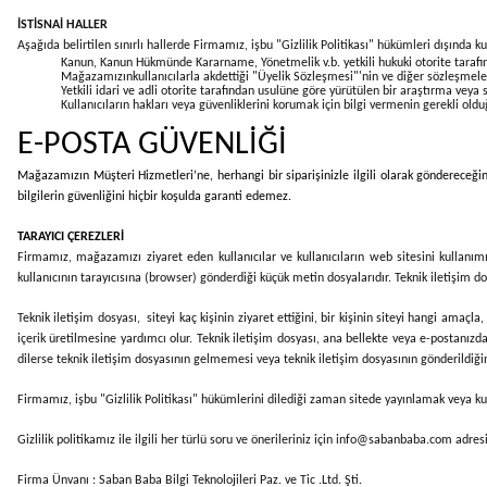
İSTİSNAİ HALLER
Aşağıda belirtilen sınırlı hallerde Firmamız, işbu "Gizlilik Politikası" hükümleri dışında kul
Kanun, Kanun Hükmünde Kararname, Yönetmelik v.b. yetkili hukuki otorite tarafınd
Mağazamızınkullanıcılarla akdettiği "Üyelik Sözleşmesi"'nin ve diğer sözleşmel
Yetkili idari ve adli otorite tarafından usulüne göre yürütülen bir araştırma veya 
Kullanıcıların hakları veya güvenliklerini korumak için bilgi vermenin gerekli oldu
E-POSTA GÜVENLİĞİ
Mağazamızın Müşteri Hizmetleri’ne, herhangi bir siparişinizle ilgili olarak göndereceğini
bilgilerin güvenliğini hiçbir koşulda garanti edemez.
TARAYICI ÇEREZLERİ
Firmamız, mağazamızı ziyaret eden kullanıcılar ve kullanıcıların web sitesini kullanımı 
kullanıcının tarayıcısına (browser) gönderdiği küçük metin dosyalarıdır. Teknik iletişim do
Teknik iletişim dosyası, siteyi kaç kişinin ziyaret ettiğini, bir kişinin siteyi hangi amaçl
içerik üretilmesine yardımcı olur. Teknik iletişim dosyası, ana bellekte veya e-postanızd
dilerse teknik iletişim dosyasının gelmemesi veya teknik iletişim dosyasının gönderildiğin
Firmamız, işbu "Gizlilik Politikası" hükümlerini dilediği zaman sitede yayınlamak veya kull
Gizlilik politikamız ile ilgili her türlü soru ve önerileriniz için info@sabanbaba.com
adresi
Firma Ünvanı : Saban Baba Bilgi Teknolojileri Paz. ve Tic .Ltd. Şti.