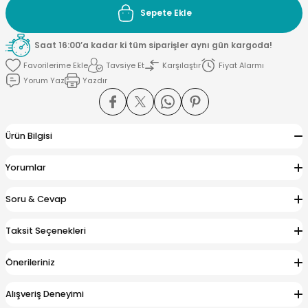
Sepete Ekle
si ve Çamaşır Sepeti
rı
Saat 16:00’a kadar ki tüm siparişler aynı gün kargoda!
Tavsiye Et
Karşılaştır
Fiyat Alarmı
ve Torbaları
 Tutucu
Yorum Yaz
Yazdır
Ve Macunluk
su
Ürün Bilgisi
e Seti
e Tezgah
Yorumlar
ek Ürünleri
cu Ayaklar
Soru & Cevap
Taksit Seçenekleri
ası
Önerileriniz
ı
arı
Alışveriş Deneyimi