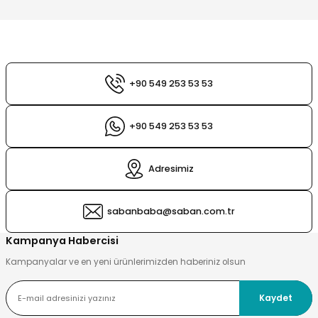
esi
ları
 Şampuanlık
tleri
ı
+90 549 253 53 53
nt
sı
+90 549 253 53 53
sı
Adresimiz
ık
ları
ri
sabanbaba@saban.com.tr
playıcı
Kampanya Habercisi
Kampanyalar ve en yeni ürünlerimizden haberiniz olsun
Kaydet
Sirkelik