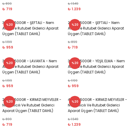
₺ 899
₺ 1.549
esi
ları
₺ 719
₺ 1.239
 Şampuanlık
tleri
ı
3 Adet 500GR - ŞEFTALİ - Nem
2 Adet 500GR - ŞEFTALİ - Nem
%20
%20
Alıcılı Ve Rutubet Giderici Aparat
Alıcılı Ve Rutubet Giderici Aparat
Üçgen (TABLET DAHİL)
Üçgen (TABLET DAHİL)
nt
sı
₺ 1.199
₺ 899
₺ 959
₺ 719
3 Adet 500GR - LAVANTA - Nem
3 Adet 500GR - YEŞİL ELMA - Nem
%20
%20
sı
Alıcılı Ve Rutubet Giderici Aparat
Alıcılı Ve Rutubet Giderici Aparat
Üçgen (TABLET DAHİL)
Üçgen (TABLET DAHİL)
₺ 1.199
₺ 1.199
ık
ları
ri
₺ 959
₺ 959
playıcı
2 Adet 500GR - KIRMIZI MEYVELER -
4 Adet 500GR - KIRMIZI MEYVELER -
%20
%20
Nem Alıcılı Ve Rutubet Giderici
Nem Alıcılı Ve Rutubet Giderici
Aparat Üçgen (TABLET DAHİL)
Aparat Üçgen (TABLET DAHİL)
₺ 899
₺ 1.549
₺ 719
₺ 1.239
Sirkelik