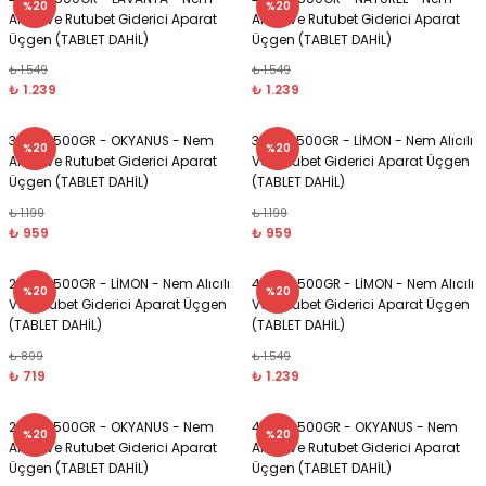
%20
%20
Alıcılı Ve Rutubet Giderici Aparat
Alıcılı Ve Rutubet Giderici Aparat
Üçgen (TABLET DAHİL)
Üçgen (TABLET DAHİL)
si ve Çamaşır Sepeti
rı
₺ 1.549
₺ 1.549
₺ 1.239
₺ 1.239
ve Torbaları
 Tutucu
3 Adet 500GR - OKYANUS - Nem
3 Adet 500GR - LİMON - Nem Alıcılı
%20
%20
Alıcılı Ve Rutubet Giderici Aparat
Ve Rutubet Giderici Aparat Üçgen
Ve Macunluk
su
Üçgen (TABLET DAHİL)
(TABLET DAHİL)
₺ 1.199
₺ 1.199
e Seti
e Tezgah
₺ 959
₺ 959
ek Ürünleri
cu Ayaklar
2 Adet 500GR - LİMON - Nem Alıcılı
4 Adet 500GR - LİMON - Nem Alıcılı
%20
%20
Ve Rutubet Giderici Aparat Üçgen
Ve Rutubet Giderici Aparat Üçgen
(TABLET DAHİL)
(TABLET DAHİL)
₺ 899
₺ 1.549
₺ 719
₺ 1.239
ası
2 Adet 500GR - OKYANUS - Nem
4 Adet 500GR - OKYANUS - Nem
%20
%20
Alıcılı Ve Rutubet Giderici Aparat
Alıcılı Ve Rutubet Giderici Aparat
ı
arı
Üçgen (TABLET DAHİL)
Üçgen (TABLET DAHİL)