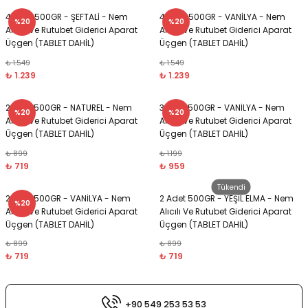
4 Adet 500GR - ŞEFTALİ - Nem
4 Adet 500GR - VANİLYA - Nem
%20
%20
Alıcılı Ve Rutubet Giderici Aparat
Alıcılı Ve Rutubet Giderici Aparat
Üçgen (TABLET DAHİL)
Üçgen (TABLET DAHİL)
₺ 1.549
₺ 1.549
₺ 1.239
₺ 1.239
2 Adet 500GR - NATUREL - Nem
3 Adet 500GR - VANİLYA - Nem
%20
%20
Alıcılı Ve Rutubet Giderici Aparat
Alıcılı Ve Rutubet Giderici Aparat
Üçgen (TABLET DAHİL)
Üçgen (TABLET DAHİL)
₺ 899
₺ 1.199
₺ 719
₺ 959
Tükendi
2 Adet 500GR - VANİLYA - Nem
2 Adet 500GR - YEŞİL ELMA - Nem
%20
Alıcılı Ve Rutubet Giderici Aparat
Alıcılı Ve Rutubet Giderici Aparat
Üçgen (TABLET DAHİL)
Üçgen (TABLET DAHİL)
₺ 899
₺ 899
₺ 719
₺ 719
+90 549 253 53 53