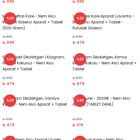
₺ 399
₺ 399
Mavi, Şeftali Kare - Nem Alıcı
1 Kg - Mor Kare Aparat, Lavanta -
%20
%20
Rutubet Giderici Aparat + Tablet
Nem Alıcı Aparat + Tablet -
(500 Gram)
Rutubet Giderici
₺ 499
₺ 599
₺ 399
₺ 479
Gri Kapaklı Dikdörtgen 1 Kilogram,
1 Kilogram Dikdörtgen, Kırmızı
%20
%20
Naturel Kokusuz - Nem Alıcı
Meyve Kokulu - Nem Alıcı Aparat +
Aparat + Tablet
Tablet
₺ 599
₺ 599
₺ 479
₺ 479
1 Kilogram Dikdörtgen, Vanilya
Gri, Naturel - 250GR - Nem Alıcı
%20
%20
Kokulu - Nem Alıcı Aparat + Tablet
Aparat (TABLET DAHİL)
₺ 599
₺ 399
₺ 479
₺ 319
500 Gr Nem Alıcı Aparat Üçgen
Sarı, Limon Kare - Nem Alıcı