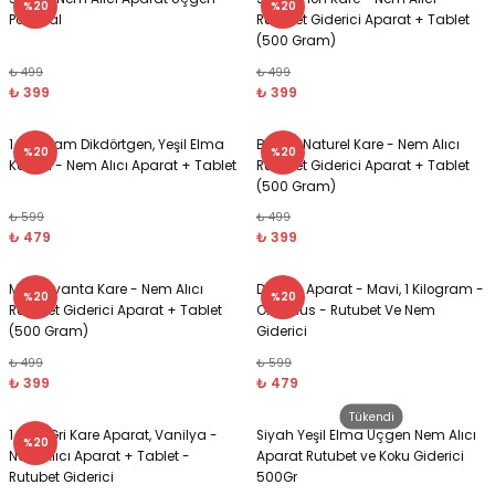
%20
%20
Portakal
Rutubet Giderici Aparat + Tablet
(500 Gram)
₺ 499
₺ 499
₺ 399
₺ 399
1 Kilogram Dikdörtgen, Yeşil Elma
Beyaz, Naturel Kare - Nem Alıcı
%20
%20
Kokulu - Nem Alıcı Aparat + Tablet
Rutubet Giderici Aparat + Tablet
(500 Gram)
₺ 599
₺ 499
₺ 479
₺ 399
Mor, Lavanta Kare - Nem Alıcı
Damla Aparat - Mavi, 1 Kilogram -
%20
%20
Rutubet Giderici Aparat + Tablet
Okyanus - Rutubet Ve Nem
(500 Gram)
Giderici
₺ 499
₺ 599
₺ 399
₺ 479
Tükendi
1 Kg - Gri Kare Aparat, Vanilya -
Siyah Yeşil Elma Üçgen Nem Alıcı
%20
Nem Alıcı Aparat + Tablet -
Aparat Rutubet ve Koku Giderici
Rutubet Giderici
500Gr