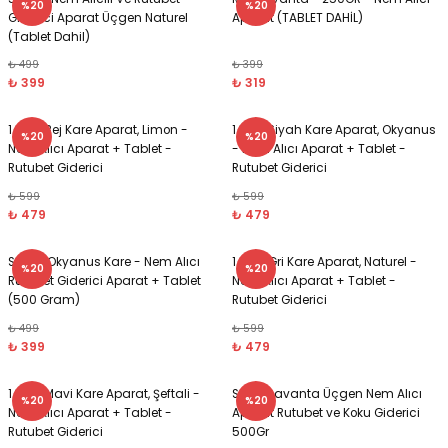
%20
%20
Giderici Aparat Üçgen Naturel
Aparat (TABLET DAHİL)
(Tablet Dahil)
si ve Çamaşır Sepeti
rı
₺ 499
₺ 399
₺ 399
₺ 319
ve Torbaları
 Tutucu
1 Kg - Bej Kare Aparat, Limon -
1 Kg - Siyah Kare Aparat, Okyanus
%20
%20
Nem Alıcı Aparat + Tablet -
- Nem Alıcı Aparat + Tablet -
Ve Macunluk
su
Rutubet Giderici
Rutubet Giderici
₺ 599
₺ 599
e Seti
e Tezgah
₺ 479
₺ 479
ek Ürünleri
cu Ayaklar
Siyah, Okyanus Kare - Nem Alıcı
1 Kg - Gri Kare Aparat, Naturel -
%20
%20
Rutubet Giderici Aparat + Tablet
Nem Alıcı Aparat + Tablet -
(500 Gram)
Rutubet Giderici
₺ 499
₺ 599
₺ 399
₺ 479
ası
1 Kg - Mavi Kare Aparat, Şeftali -
Siyah Lavanta Üçgen Nem Alıcı
%20
%20
Nem Alıcı Aparat + Tablet -
Aparat Rutubet ve Koku Giderici
ı
arı
Rutubet Giderici
500Gr