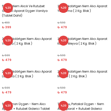
500 gr Nem Alıcılı Ve Rutubet
2 Kg. Dikdörtgen Nem Alıcı Aparat
%20
%20
Giderici Aparat Üçgen Vanilya
Yeşil Elma ( 2 Kg. Blok )
(Tablet Dahil)
₺ 499
₺ 599
₺ 399
₺ 479
2 Kg. Dikdörtgen Nem Alıcı Aparat
2 Kg. Dikdörtgen Nem Alıcı Aparat
%20
%20
Vanilya ( 2 Kg. Blok )
Kırmızı Meyva ( 2 Kg. Blok )
₺ 599
₺ 599
₺ 479
₺ 479
2 Kg. Dikdörtgen Nem Alıcı Aparat
2 Kg. Dikdörtgen Nem Alıcı Aparat
%20
%20
Lavanta ( 2 Kg. Blok )
Naturel ( 2 Kg. Blok )
₺ 599
₺ 599
₺ 479
₺ 479
Sarı, Limon Üçgen - Nem Alıcı
Turuncu, Portakal Üçgen - Nem
%20
%20
Aparat + Rutubet Giderici Tablet
Alıcı Aparat + Rutubet Giderici