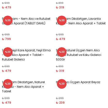
₺ 599
₺ 399
esi
ları
₺ 479
₺ 319
 Şampuanlık
tleri
ı
5 Kilogram - Nem Alıcı ve Rutubet
1 Kilogram Dikdörtgen, Lavanta
%20
%20
Giderici Aparat (TABLET DAHİL)
Kokulu - Nem Alıcı Aparat + Tablet
nt
sı
₺ 999
₺ 599
₺ 799
₺ 479
1 Kg - Yeşil Kare Aparat, Yeşil Elma
Siyah Naturel Üçgen Nem Alıcı
%20
%20
sı
- Nem Alıcı Aparat + Tablet -
Aparat Rutubet ve Koku Giderici
Rutubet Giderici
500Gr
₺ 599
₺ 399
ık
ları
ri
₺ 479
₺ 319
playıcı
1 Kilogram Dikdörtgen, Naturel
Nem Alıcı Üçgen Aparat Beyaz
%20
%20
Kokusuz - Nem Alıcı Aparat +
Tablet
₺ 599
₺ 299
₺ 479
₺ 239
Sirkelik