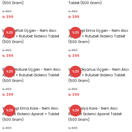
(500 Gram)
Tablet (500 Gram)
₺ 499
₺ 499
₺ 399
₺ 399
Mavi, Şeftali Üçgen - Nem Alıcı
Yeşil, Yeşil Elma Üçgen - Nem Alıcı
%20
%20
Aparat + Rutubet Giderici Tablet
Aparat + Rutubet Giderici Tablet
(500 Gram)
(500 Gram)
₺ 499
₺ 499
₺ 399
₺ 399
Beyaz, Naturel Üçgen - Nem Alıcı
Siyah, Okyanus Üçgen - Nem Alıcı
%20
%20
Aparat + Rutubet Giderici Tablet
Aparat + Rutubet Giderici Tablet
(500 Gram)
(500 Gram)
₺ 499
₺ 499
₺ 399
₺ 399
Yeşil, Yeşil Elma Kare - Nem Alıcı
Gri, Vanilya Kare - Nem Alıcı
%20
%20
Rutubet Giderici Aparat + Tablet
Rutubet Giderici Aparat Tablet
(500 Gram)
(500 Gram)
₺ 499
₺ 499