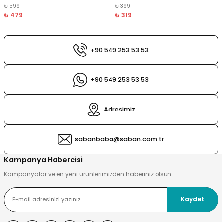
₺ 599
₺ 399
₺ 479
₺ 319
+90 549 253 53 53
+90 549 253 53 53
Adresimiz
sabanbaba@saban.com.tr
Kampanya Habercisi
Kampanyalar ve en yeni ürünlerimizden haberiniz olsun
Kaydet