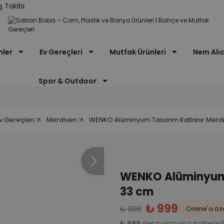
ş Takibi
nler
Ev Gereçleri
Mutfak Ürünleri
Nem Alıc
Spor & Outdoor
v Gereçleri
Merdiven
WENKO Alüminyum Tasarım Katlanır Merdi
WENKO Alüminyum 
33 cm
₺ 999
₺ 999
Online'a öze
₺ 999
den başlayan taksitlerle!