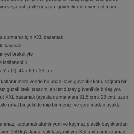
leyin veya bahçeyle uğraşın, güvenilir merdiven optimum
kta durmanız için XXL basamak
de kaymaz
iyet braketiyle
 istiflenebilir
x Y x D): 44 x 69 x 33 cm
tlanır merdivende bulunan ilave güvenlik kolu, sağlam bir
z güzellikteki tasarım, en üst düzey güvenlikle birleşiyor.
u) XXL basamak (ayakta durma alanı 31,5 cm x 23 cm), uzun
ile rahat bir şekilde inip binmenizi ve yorulmadan ayakta
lanmaz, kaplamalı alüminyum ve kaymaz plastik başlıklardan
merdiven 150 kg'a kadar yük taşıyabiliyor. Kullanılmadığı zaman,