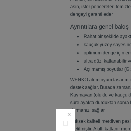
asın, ister pencereleri temiz
dengeyi garanti eder
Ayrıntılara genel bakış
Rahat bir şekilde aya
kauçuk yüzey sayesin
optimum denge için emn
ultra düz, katlanabilir ve
Açılmamış boyutlar (G 
WENKO alüminyum tasarımlı ka
destek sağlar. Burada zamansı
Kaymayan (oluklu ve kauçukl
süre ayakta durduktan sonra b
durmanızı sağlar.
Yüksek kaliteli merdiven pas
üretilmiştir. Akıllı katlanır 