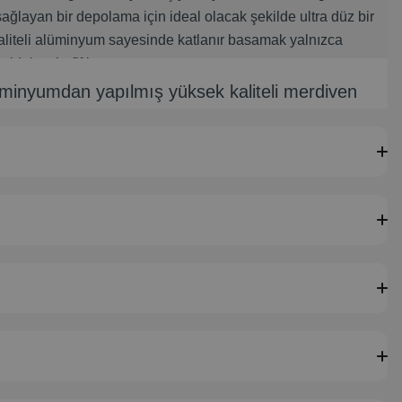
ağlayan bir depolama için ideal olacak şekilde ultra düz bir
kaliteli alüminyum sayesinde katlanır basamak yalnızca
oldukça hafiftir.
minyumdan yapılmış yüksek kaliteli merdiven
ı (G x Y x D): 44 x 69 x 33 cm'dir. Boyunuza bağlı olarak
 yüksekliğine ulaşılabilir.