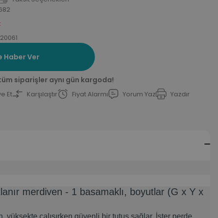
682
k
20061
e Haber Ver
 tüm siparişler aynı gün kargoda!
e Et
Karşılaştır
Fiyat Alarmı
Yorum Yaz
Yazdır
nır merdiven - 1 basamaklı, boyutlar (G x Y x
yüksekte çalışırken güvenli bir tutuş sağlar. İster perde