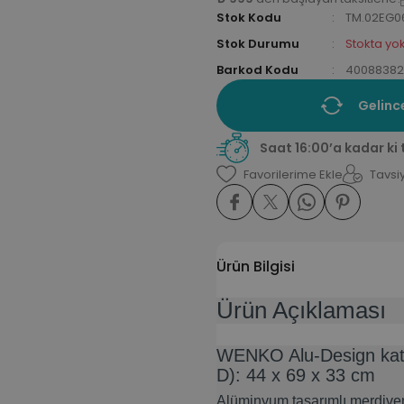
Stok Kodu
TM.02EG0
Stok Durumu
Stokta yo
Barkod Kodu
40088382
Gelinc
Saat 16:00’a kadar ki
Tavsiy
Ürün Bilgisi
Ürün Açıklaması
WENKO Alu-Design katla
D): 44 x 69 x 33 cm
Alüminyum tasarımlı merdiven, 