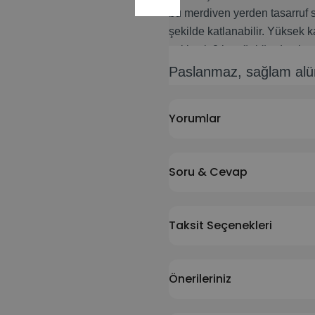
bu merdiven yerden tasarruf s
şekilde katlanabilir. Yüksek 
yaklaşık 3 kg ağırlığında olup 
Paslanmaz, sağlam alü
Merdiven açıldığında boyutlar
yaklaşık 205 cm'lik bir çalışma
Yorumlar
Soru & Cevap
Taksit Seçenekleri
Önerileriniz