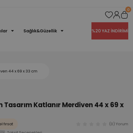
0
ılar
Sağlık&Güzellik
%20 YAZ İNDİRİMİ
ven 44 x 69 x 33 cm
Tasarım Katlanır Merdiven 44 x 69 x
l fırsat
(0) Yorum
Taksit Seçenekleri