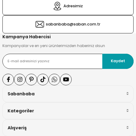
Adresimiz
si ve Çamaşır Sepeti
rı
sabanbaba@saban.com.tr
ve Torbaları
 Tutucu
Kampanya Habercisi
Kampanyalar ve en yeni ürünlerimizden haberiniz olsun
Ve Macunluk
su
Kaydet
e Seti
e Tezgah
ek Ürünleri
cu Ayaklar
Sabanbaba
ası
Kategoriler
ı
arı
Alışveriş