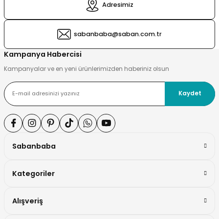
Adresimiz
si ve Çamaşır Sepeti
rı
sabanbaba@saban.com.tr
ve Torbaları
 Tutucu
Kampanya Habercisi
Kampanyalar ve en yeni ürünlerimizden haberiniz olsun
Ve Macunluk
su
Kaydet
e Seti
e Tezgah
ek Ürünleri
cu Ayaklar
Sabanbaba
Kategoriler
ası
Alışveriş
ı
arı