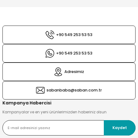
esi
ları
 Şampuanlık
tleri
ı
+90 549 253 53 53
nt
sı
+90 549 253 53 53
sı
Adresimiz
ık
ları
ri
sabanbaba@saban.com.tr
playıcı
Kampanya Habercisi
Kampanyalar ve en yeni ürünlerimizden haberiniz olsun
Kaydet
Sirkelik