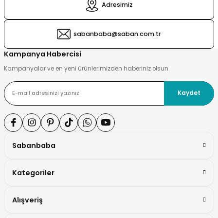
Adresimiz
si ve Çamaşır Sepeti
rı
sabanbaba@saban.com.tr
ve Torbaları
 Tutucu
Kampanya Habercisi
Kampanyalar ve en yeni ürünlerimizden haberiniz olsun
Ve Macunluk
su
Kaydet
e Seti
e Tezgah
ek Ürünleri
cu Ayaklar
Sabanbaba
Kategoriler
ası
Alışveriş
ı
arı