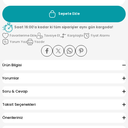
Sepete Ekle
si ve Çamaşır Sepeti
rı
Saat 16:00’a kadar ki tüm siparişler aynı gün kargoda!
ve Torbaları
 Tutucu
Tavsiye Et
Karşılaştır
Fiyat Alarmı
Yorum Yaz
Yazdır
Ve Macunluk
su
e Seti
e Tezgah
Ürün Bilgisi
ek Ürünleri
cu Ayaklar
Yorumlar
Soru & Cevap
ası
Taksit Seçenekleri
Önerileriniz
ı
arı