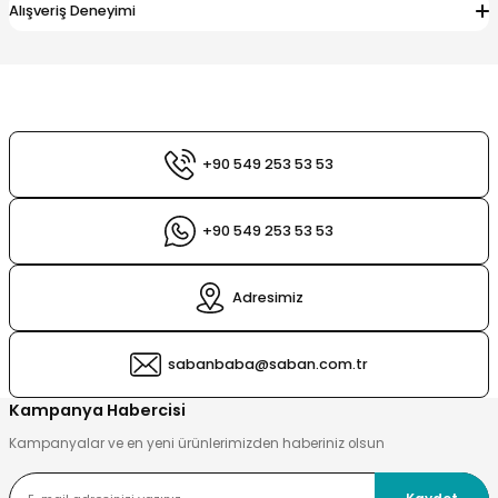
Alışveriş Deneyimi
esi
ları
 Şampuanlık
tleri
ı
nt
sı
+90 549 253 53 53
+90 549 253 53 53
sı
Adresimiz
ık
ları
ri
sabanbaba@saban.com.tr
playıcı
Kampanya Habercisi
Kampanyalar ve en yeni ürünlerimizden haberiniz olsun
Sirkelik