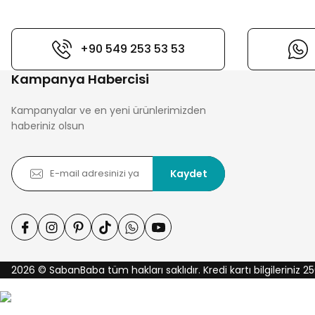
+90 549 253 53 53
Kampanya Habercisi
Kampanyalar ve en yeni ürünlerimizden
haberiniz olsun
Kaydet
2026 © SabanBaba tüm hakları saklıdır. Kredi kartı bilgileriniz 25