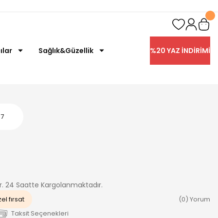
ılar
Sağlık&Güzellik
%20 YAZ İNDİRİMİ
87
ır. 24 Saatte Kargolanmaktadır.
el fırsat
(0) Yorum
Taksit Seçenekleri