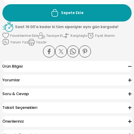
Sepete Ekle
si ve Çamaşır Sepeti
rı
Saat 16:00’a kadar ki tüm siparişler aynı gün kargoda!
ve Torbaları
 Tutucu
Tavsiye Et
Karşılaştır
Fiyat Alarmı
Yorum Yaz
Yazdır
Ve Macunluk
su
e Seti
e Tezgah
Ürün Bilgisi
ek Ürünleri
cu Ayaklar
Yorumlar
Soru & Cevap
Taksit Seçenekleri
ası
Önerileriniz
ı
arı