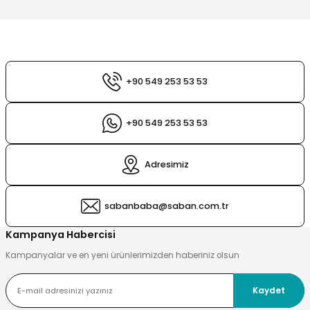
esi
ları
 Şampuanlık
tleri
ı
+90 549 253 53 53
nt
sı
+90 549 253 53 53
sı
Adresimiz
ık
ları
ri
sabanbaba@saban.com.tr
playıcı
Kampanya Habercisi
Kampanyalar ve en yeni ürünlerimizden haberiniz olsun
Kaydet
Sirkelik