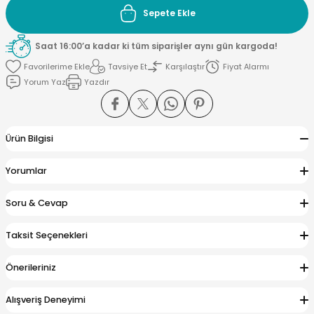
Sepete Ekle
si ve Çamaşır Sepeti
rı
Saat 16:00’a kadar ki tüm siparişler aynı gün kargoda!
Tavsiye Et
Karşılaştır
Fiyat Alarmı
ve Torbaları
 Tutucu
Yorum Yaz
Yazdır
Ve Macunluk
su
Ürün Bilgisi
e Seti
e Tezgah
Yorumlar
ek Ürünleri
cu Ayaklar
Soru & Cevap
Taksit Seçenekleri
ası
Önerileriniz
ı
arı
Alışveriş Deneyimi