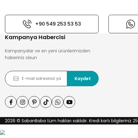
+90 549 253 53 53
Kampanya Habercisi
Kampanyalar ve en yeni ürünlerimizden
haberiniz olsun
Kaydet
2026 © SabanBaba tüm hakları saklıdır. Kredi kartı bilgileriniz 25