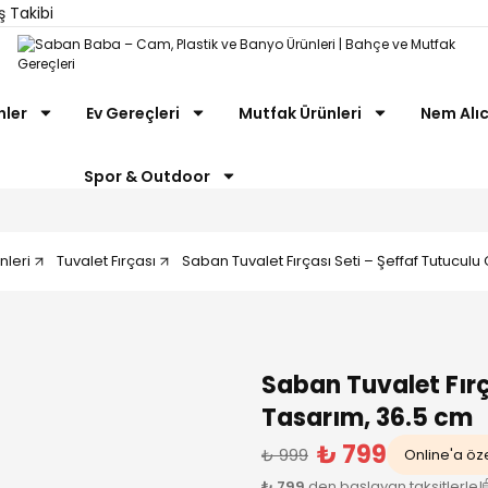
ş Takibi
nler
Ev Gereçleri
Mutfak Ürünleri
Nem Alıc
Spor & Outdoor
nleri
Tuvalet Fırçası
Saban Tuvalet Fırçası Seti – Şeffaf Tutucu
Saban Tuvalet Fır
Tasarım, 36.5 cm
₺ 799
₺ 999
Online'a öze
₺ 799
den başlayan taksitlerle!