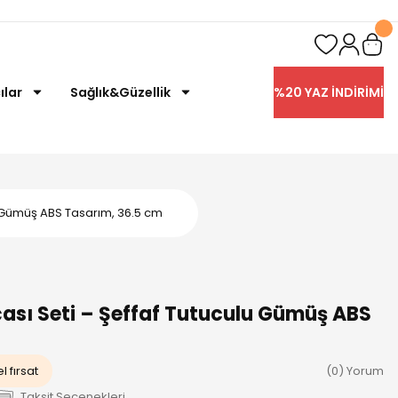
ılar
Sağlık&Güzellik
%20 YAZ İNDİRİMİ
lu Gümüş ABS Tasarım, 36.5 cm
çası Seti – Şeffaf Tutuculu Gümüş ABS
l fırsat
(0) Yorum
Taksit Seçenekleri