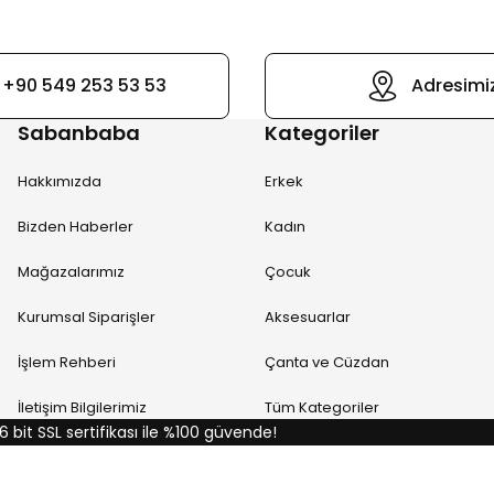
+90 549 253 53 53
Adresimi
Sabanbaba
Kategoriler
Hakkımızda
Erkek
Bizden Haberler
Kadın
Mağazalarımız
Çocuk
Kurumsal Siparişler
Aksesuarlar
İşlem Rehberi
Çanta ve Cüzdan
İletişim Bilgilerimiz
Tüm Kategoriler
6 bit SSL sertifikası ile %100 güvende!