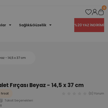
0
ılar
Sağlık&Güzellik
%20 YAZ İNDİRİMİ
yaz - 14,5 x 37 cm
let Fırçası Beyaz - 14,5 x 37 cm
fırsat
(0) Yorum
Taksit Seçenekleri
8