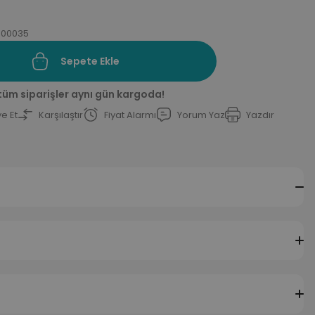
000035
Sepete Ekle
 tüm siparişler aynı gün kargoda!
e Et
Karşılaştır
Fiyat Alarmı
Yorum Yaz
Yazdır