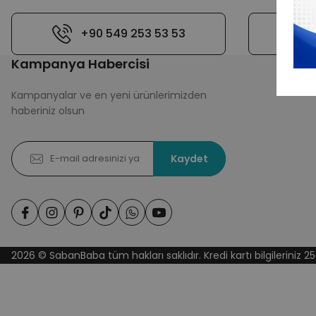
+90 549 253 53 53
Kampanya Habercisi
Kampanyalar ve en yeni ürünlerimizden
haberiniz olsun
Kaydet
2026 © SabanBaba tüm hakları saklıdır. Kredi kartı bilgileriniz 25