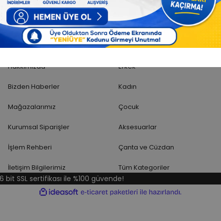
+90 549 253 53 53
Adresimi
Sabanbaba
Kategoriler
Hakkımızda
Erkek
Bizden Haberler
Kadın
Mağazalarımız
Çocuk
Kurumsal Siparişler
Aksesuarlar
İşlem Rehberi
Çanta ve Cüzdan
İletişim Bilgilerimiz
Tüm Kategoriler
6 bit SSL sertifikası ile %100 güvende!
ile
ideasoft
e-
hazırlandı.
ticaret
paketleri