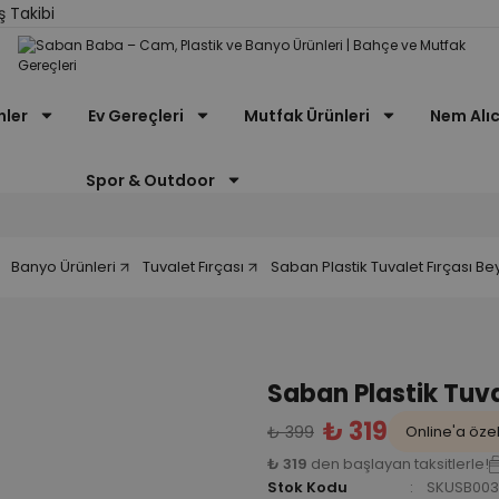
ş Takibi
nler
Ev Gereçleri
Mutfak Ürünleri
Nem Alıc
Spor & Outdoor
Banyo Ürünleri
Tuvalet Fırçası
Saban Plastik Tuvalet Fırçası Be
Saban Plastik Tuva
₺ 319
₺ 399
Online'a özel 
₺ 319
den başlayan taksitlerle!
Stok Kodu
SKUSB003