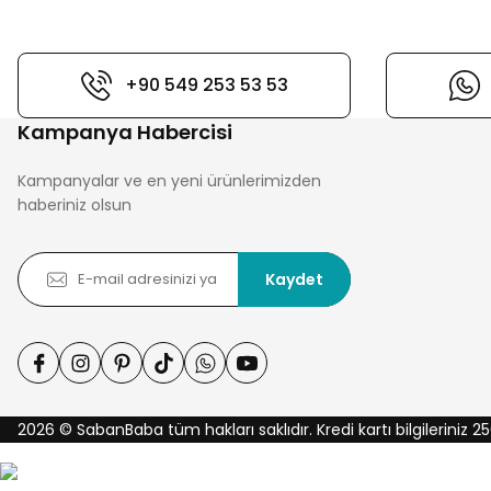
+90 549 253 53 53
Kampanya Habercisi
Kampanyalar ve en yeni ürünlerimizden
haberiniz olsun
Kaydet
2026 © SabanBaba tüm hakları saklıdır. Kredi kartı bilgileriniz 25