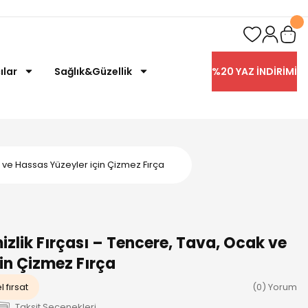
ılar
Sağlık&Güzellik
%20 YAZ İNDİRİMİ
 ve Hassas Yüzeyler için Çizmez Fırça
zlik Fırçası – Tencere, Tava, Ocak ve
in Çizmez Fırça
 fırsat
(0) Yorum
Taksit Seçenekleri