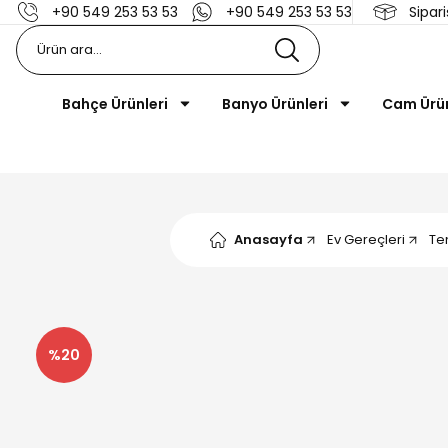
+90 549 253 53 53
+90 549 253 53 53
Sipari
Bahçe Ürünleri
Banyo Ürünleri
Cam Ürü
Anasayfa
Ev Gereçleri
Tem
%20