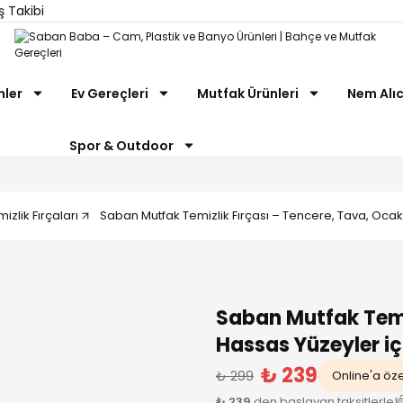
ş Takibi
nler
Ev Gereçleri
Mutfak Ürünleri
Nem Alıc
Spor & Outdoor
izlik Fırçaları
Saban Mutfak Temizlik Fırçası – Tencere, Tava, Ocak
Saban Mutfak Temi
Hassas Yüzeyler iç
₺ 239
₺ 299
Online'a özel
₺ 239
den başlayan taksitlerle!