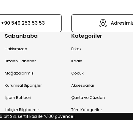
+90 549 253 53 53
Adresimi
Sabanbaba
Kategoriler
Hakkımızda
Erkek
Bizden Haberler
Kadın
Mağazalarımız
Çocuk
Kurumsal Siparişler
Aksesuarlar
İşlem Rehberi
Çanta ve Cüzdan
İletişim Bilgilerimiz
Tüm Kategoriler
6 bit SSL sertifikası ile %100 güvende!