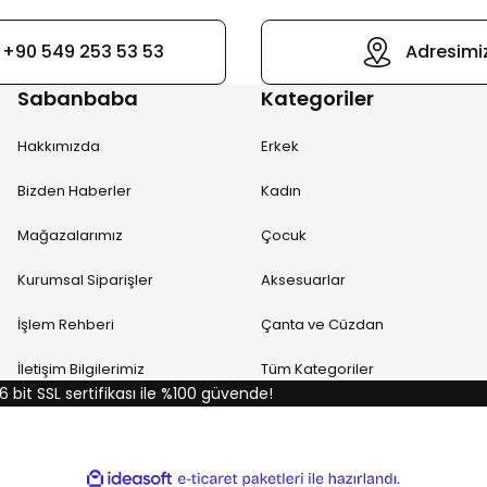
+90 549 253 53 53
Adresimi
Sabanbaba
Kategoriler
Hakkımızda
Erkek
Bizden Haberler
Kadın
Mağazalarımız
Çocuk
Kurumsal Siparişler
Aksesuarlar
İşlem Rehberi
Çanta ve Cüzdan
İletişim Bilgilerimiz
Tüm Kategoriler
6 bit SSL sertifikası ile %100 güvende!
ile
ideasoft
e-