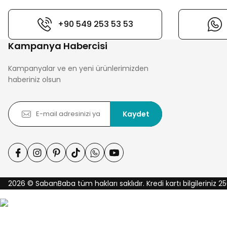
+90 549 253 53 53
Kampanya Habercisi
Kampanyalar ve en yeni ürünlerimizden
haberiniz olsun
Kaydet
2026 © SabanBaba tüm hakları saklıdır. Kredi kartı bilgileriniz 25