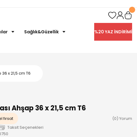
ılar
Sağlık&Güzellik
%20 YAZ İNDİRİMİ
36 x 21,5 cm T6
sı Ahşap 36 x 21,5 cm T6
l fırsat
(0) Yorum
Taksit Seçenekleri
0750