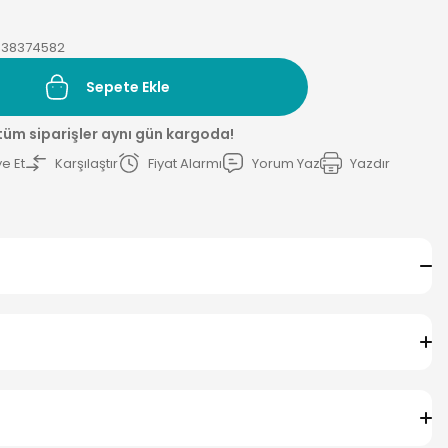
38374582
Sepete Ekle
 tüm siparişler aynı gün kargoda!
e Et
Karşılaştır
Fiyat Alarmı
Yorum Yaz
Yazdır