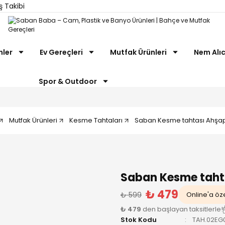
ş Takibi
nler
Ev Gereçleri
Mutfak Ürünleri
Nem Alıc
Spor & Outdoor
Mutfak Ürünleri
Kesme Tahtaları
Saban Kesme tahtası Ahşap 
Saban Kesme tahta
₺ 479
₺ 599
Online'a öze
₺ 479
den başlayan taksitlerle!
Stok Kodu
TAH.02EG