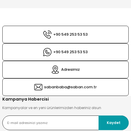
esi
ları
 Şampuanlık
tleri
ı
+90 549 253 53 53
nt
sı
+90 549 253 53 53
sı
Adresimiz
ık
ları
ri
sabanbaba@saban.com.tr
playıcı
Kampanya Habercisi
Kampanyalar ve en yeni ürünlerimizden haberiniz olsun
Kaydet
Sirkelik