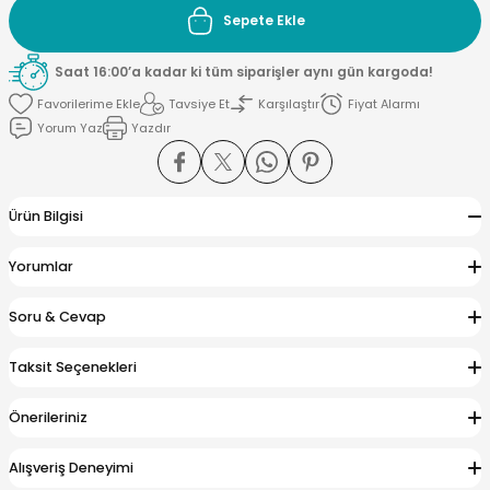
Sepete Ekle
si ve Çamaşır Sepeti
rı
Saat 16:00’a kadar ki tüm siparişler aynı gün kargoda!
Tavsiye Et
Karşılaştır
Fiyat Alarmı
ve Torbaları
 Tutucu
Yorum Yaz
Yazdır
Ve Macunluk
su
Ürün Bilgisi
e Seti
e Tezgah
Yorumlar
ek Ürünleri
cu Ayaklar
Soru & Cevap
Taksit Seçenekleri
ası
Önerileriniz
ı
arı
Alışveriş Deneyimi