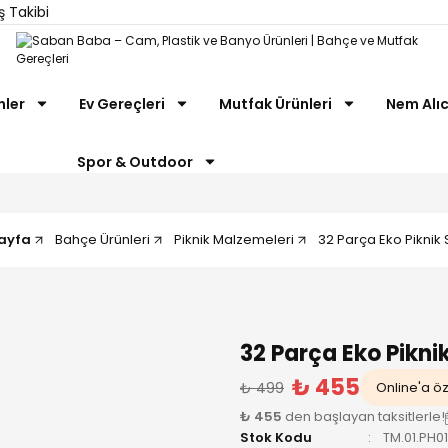
ş Takibi
nler
Ev Gereçleri
Mutfak Ürünleri
Nem Alıc
Spor & Outdoor
ayfa
Bahçe Ürünleri
Piknik Malzemeleri
32 Parça Eko Piknik 
32 Parça Eko Piknik
₺ 455
₺ 499
Online'a öze
₺ 455
den başlayan taksitlerle!
Stok Kodu
TM.01.PH0