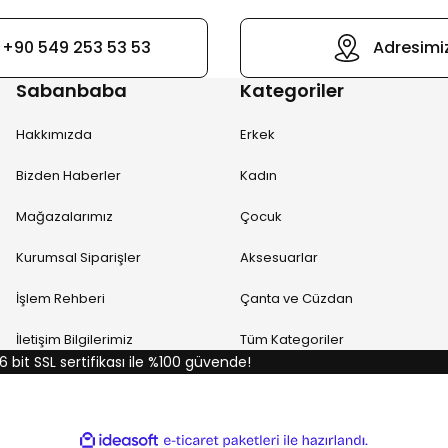
+90 549 253 53 53
Adresimi
Sabanbaba
Kategoriler
Hakkımızda
Erkek
Bizden Haberler
Kadın
Mağazalarımız
Çocuk
Kurumsal Siparişler
Aksesuarlar
İşlem Rehberi
Çanta ve Cüzdan
İletişim Bilgilerimiz
Tüm Kategoriler
6 bit SSL sertifikası ile %100 güvende!
ile
ideasoft
e-