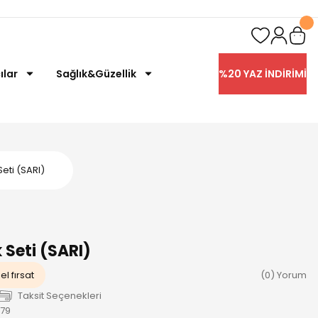
ılar
Sağlık&Güzellik
%20 YAZ İNDİRİMİ
Seti (SARI)
 Seti (SARI)
l fırsat
(0) Yorum
Taksit Seçenekleri
179