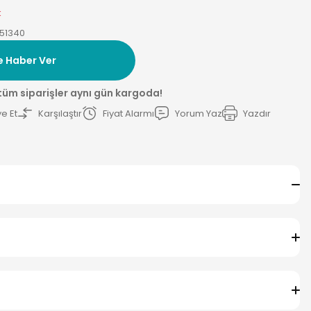
k
51340
e Haber Ver
 tüm siparişler aynı gün kargoda!
e Et
Karşılaştır
Fiyat Alarmı
Yorum Yaz
Yazdır