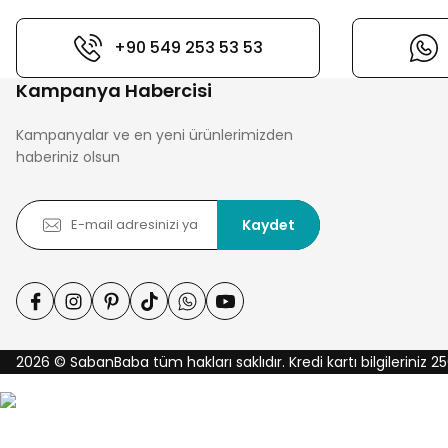
+90 549 253 53 53
Kampanya Habercisi
Kampanyalar ve en yeni ürünlerimizden
haberiniz olsun
Kaydet
2026 © SabanBaba tüm hakları saklıdır. Kredi kartı bilgileriniz 25