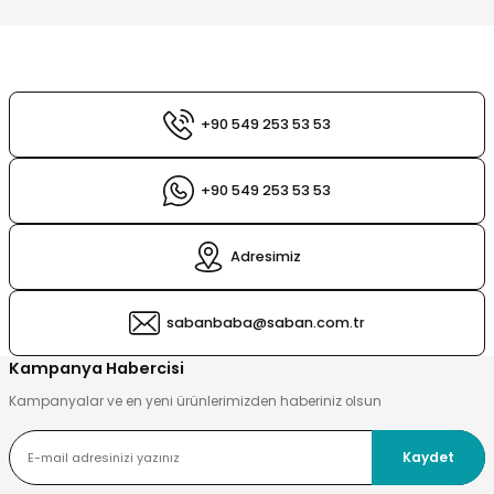
esi
ları
 Şampuanlık
tleri
ı
+90 549 253 53 53
nt
sı
+90 549 253 53 53
sı
Adresimiz
ık
ları
ri
sabanbaba@saban.com.tr
playıcı
Kampanya Habercisi
Kampanyalar ve en yeni ürünlerimizden haberiniz olsun
Kaydet
Sirkelik