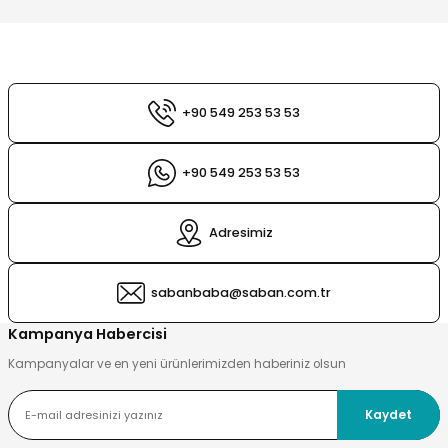
esi
ları
 Şampuanlık
tleri
ı
+90 549 253 53 53
nt
sı
+90 549 253 53 53
sı
Adresimiz
ık
ları
ri
sabanbaba@saban.com.tr
playıcı
Kampanya Habercisi
Kampanyalar ve en yeni ürünlerimizden haberiniz olsun
Kaydet
Sirkelik